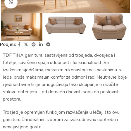
Click to enlarge
Podjeli:
TDF TINA garnitura, sastavljena od trosjeda, dvosjeda i
fotelje, savršeno spaja udobnost i funkcionalnost. Sa
izraženim sjedištima, mekanim rukonaslonima i naslonima za
leđa, pruža maksimalan komfor za odmor i rad. Neutralne boje
i jednostavne linije omogućavaju lako uklapanje u različite
stilove enterijera – od domaćih dnevnih soba do poslovnih
prostora.
Trosjed je opremljen funkcijom razvlačenja u ležaj, što ovu
garnituru čini idealnim izborom za svakodnevnu upotrebu i
nenajavljene goste.