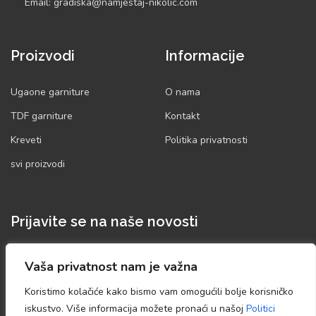
Email: gradiska@namjestaj-nikolic.com
Proizvodi
Informacije
Ugaone garniture
O nama
TDF garniture
Kontakt
Kreveti
Politika privatnosti
svi proizvodi
Prijavite se na naše novosti
Prijavite se na našu mailing listu i povremeno ćemo vas
Vaša privatnost nam je važna
obradovati akcijama koje ne želite da propustite.
Koristimo kolačiće kako bismo vam omogućili bolje korisničko
iskustvo. Više informacija možete pronaći u našoj
Politici