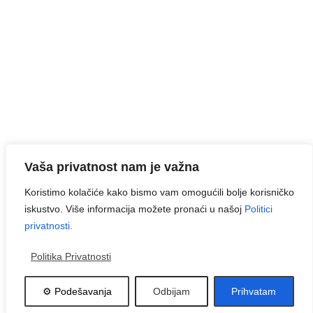
O nama
Kontakt
Politika privatnosti
Prijavite se na naše novosti
Prijavite se na našu mailing listu i povremeno ćemo vas
obradovati akcijama koje ne želite da propustite.
Vaša privatnost nam je važna
Koristimo kolačiće kako bismo vam omogućili bolje korisničko
iskustvo. Više informacija možete pronaći u našoj
Politici
privatnosti.
Politika Privatnosti
© Namještaj Nikolić
⚙️ Podešavanja
Odbijam
Prihvatam
Created By
Avalon Studio