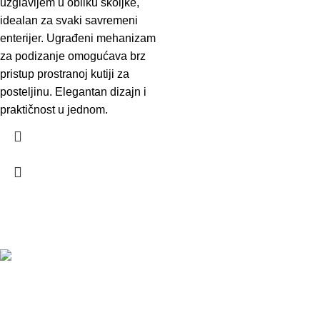
uzglavljem u obliku školjke,
idealan za svaki savremeni
enterijer. Ugrađeni mehanizam
za podizanje omogućava brz
pristup prostranoj kutiji za
posteljinu. Elegantan dizajn i
praktičnost u jednom.
Kontakt
PJ Gradiška:
Adresa: Vidovdanska BB, 78400 Gradiška