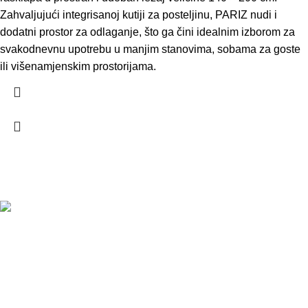
Zahvaljujući integrisanoj kutiji za posteljinu, PARIZ nudi i
dodatni prostor za odlaganje, što ga čini idealnim izborom za
svakodnevnu upotrebu u manjim stanovima, sobama za goste
ili višenamjenskim prostorijama.
Kontakt
PJ Gradiška:
Adresa: Vidovdanska BB, 78400 Gradiška
Mob:
+387 65 568 206
Email:
tapetarija_nikolic
@yahoo.com