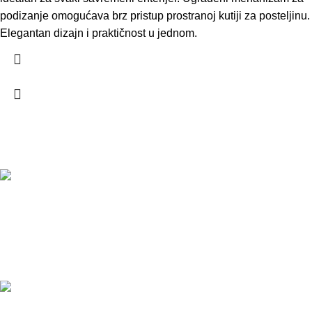
podizanje omogućava brz pristup prostranoj kutiji za posteljinu.
Elegantan dizajn i praktičnost u jednom.
Kontakt
PJ Gradiška:
Adresa: Vidovdanska BB, 78400 Gradiška
Mob:
+387 65 568 206
Email:
tapetarija_nikolic
@yahoo.com
Proizvodnja: